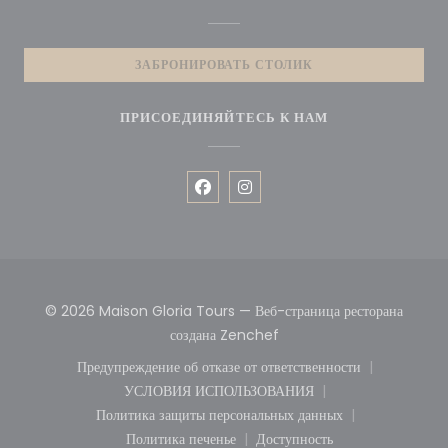
ЗАБРОНИРОВАТЬ СТОЛИК
ПРИСОЕДИНЯЙТЕСЬ К НАМ
Facebook ((открывается в новом 
Instagram ((открывается в 
© 2026 Maison Gloria Tours — Веб-страница ресторана
((открывается в новом окн
создана
Zenchef
Предупреждение об отказе от ответственности
((открывается в новом окне))
УСЛОВИЯ ИСПОЛЬЗОВАНИЯ
((открывается в новом окне))
Политика защиты персональных данных
((открывается в новом окне))
Политика печенье
Доступность