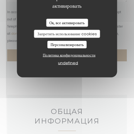
активировать
In accordance with data protection regulations, you have the right to opt
out of marketing communications. UK residents can register with the
Ок, все активировать
Telephone Preference Service at
tpsonline.org.uk
. US residents can register
Запретить использование cookies
at
donotcall.gov
. For more information about how we process your data,
please see our
privacy policy
.
Персонализировать
Политика конфиденциальности
undefined
ОБЩАЯ
ИНФОРМАЦИЯ