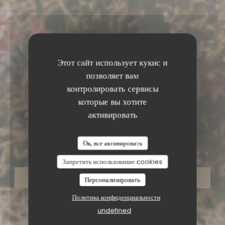
Этот сайт использует кукис и
позволяет вам
контролировать сервисы
которые вы хотите
активировать
•
TOURS
Maison Gloria Tours
Ок, все активировать
Запретить использование cookies
ЗАБРОНИРОВАТЬ СТОЛИК
Персонализировать
Политика конфиденциальности
undefined